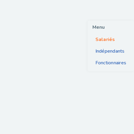
Menu
Salariés
Indépendants
Fonctionnaires
EMPLOYÉS
Événement en ligne :
Cumul pension-travail
22/09 - 10h à 11h30
Lire l'article
