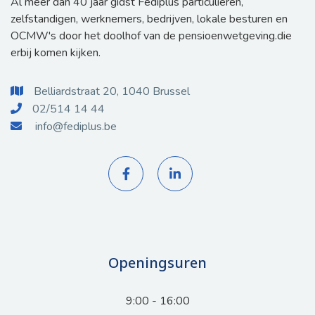
Al meer dan 40 jaar gidst Fediplus particulieren,
zelfstandigen, werknemers, bedrijven, lokale besturen en
OCMW's door het doolhof van de pensioenwetgeving.die
erbij komen kijken.
Belliardstraat 20, 1040 Brussel

02/514 14 44

info@fediplus.be



Openingsuren
9:00 - 16:00