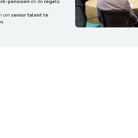
rk-pensioen
en de
regels
en om
senior talent te
en
.
rtise:
houd