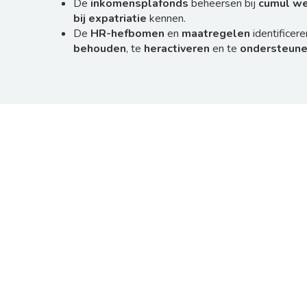
De
inkomensplafonds
beheersen bij
cumul we
bij expatriatie
kennen.
De
HR-hefbomen
en
maatregelen
identificer
behouden
, te
heractiveren
en te
ondersteun
Onafhankelijke expe
Volledig actuele in