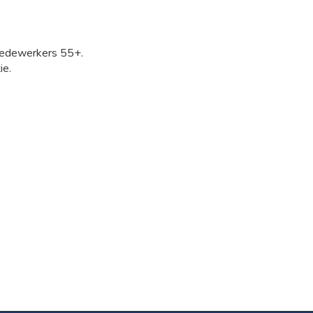
medewerkers 55+.
e.