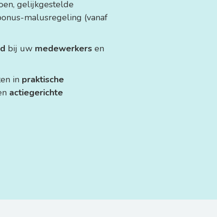
oen, gelijkgestelde
onus-malusregeling (vanaf
id
bij uw
medewerkers
en
ten in
praktische
en
actiegerichte