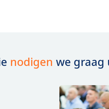
k:
ie
nodigen
we graag 