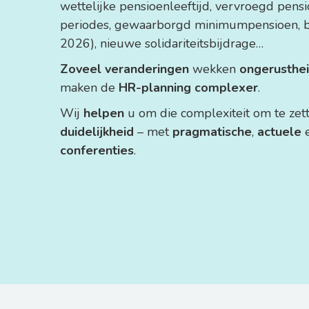
wettelijke pensioenleeftijd, vervroegd pensi
periodes, gewaarborgd minimumpensioen, b
2026), nieuwe solidariteitsbijdrage…
Zoveel veranderingen
wekken
ongerusthe
maken de
HR-planning complexer
.
Wij
helpen
u om die complexiteit om te zet
duidelijkheid
– met
pragmatische
,
actuele
conferenties
.