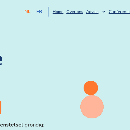
NL
FR
Home
Over ons
Advies
Conferenti
e
g
oenstelsel
grondig: