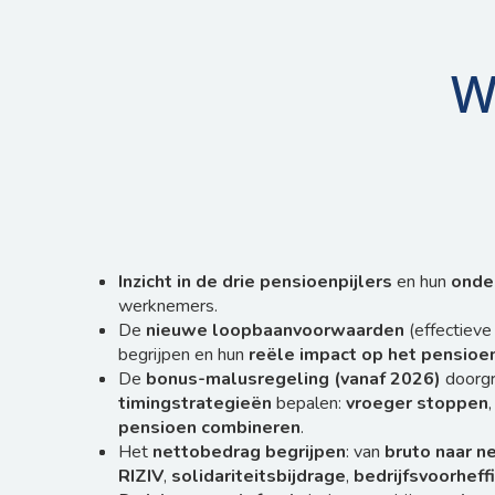
W
Inzicht in de drie pensioenpijlers
en hun
onde
werknemers.
De
nieuwe loopbaanvoorwaarden
(effectieve
begrijpen en hun
reële impact op het pensio
De
bonus-malusregeling (vanaf 2026)
doorgr
timingstrategieën
bepalen:
vroeger stoppen
pensioen combineren
.
Het
nettobedrag begrijpen
: van
bruto naar n
RIZIV
,
solidariteitsbijdrage
,
bedrijfsvoorheff