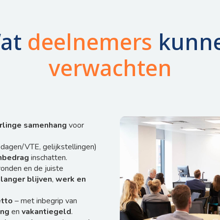
at
deelnemers
kunn
verwachten
rlinge samenhang
voor
 dagen/VTE, gelijkstellingen)
enbedrag
inschatten.
onden en de juiste
,
langer blijven
,
werk en
etto
– met inbegrip van
ing
en
vakantiegeld
.